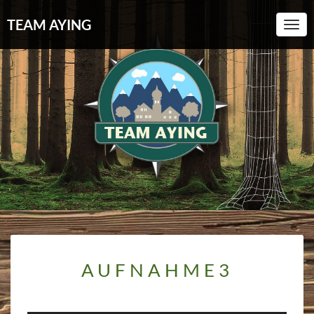
TEAM AYING
Toggl
AUFNAHME3
AUFNAHME3