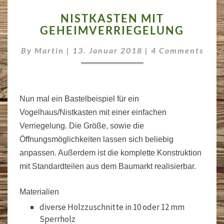
NISTKASTEN
NISTKASTEN MIT
MIT
GEHEIMVERRIEGELUNG
GEHEIMVERRIEGELUNG
Comments
By
Martin
|
13. Januar 2018
|
4 Comments
Nun mal ein Bastelbeispiel für ein
Vogelhaus/Nistkasten mit einer einfachen
Verriegelung. Die Größe, sowie die
Öffnungsmöglichkeiten lassen sich beliebig
anpassen. Außerdem ist die komplette Konstruktion
mit Standardteilen aus dem Baumarkt realisierbar.
Materialien
diverse Holzzuschnitte in 10 oder 12 mm
Sperrholz