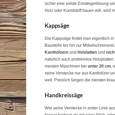
sicher eine solide Einsteigerlösung s
Holz oder Kunststoff bauen will, wird m
Kappsäge
Die Kappsäge findet man eigentlich i
Baustelle bis hin zur Möbelschreinerei. 
Kanthölzern
und
Holzlatten
und
nich
natürlich auch problemlos Holzplatten 
meisten Maschinen bei
unter 20 cm
, 
seine Verstecke nur aus Kanthölzer un
weit. Preislich fangen die meisten br
Handkreissäge
Wer seine Verstecke in erster Linie aus
besser bedient als mit einer Stich- od