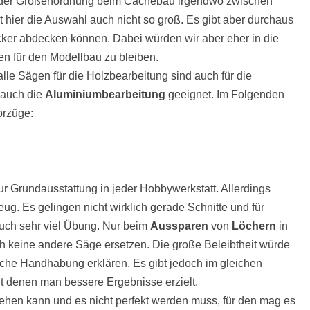
n der Größenordnung beim Cachebau irgendwo zwischen
t hier die Auswahl auch nicht so groß. Es gibt aber durchaus
ocker abdecken können. Dabei würden wir aber eher in die
en für den Modellbau zu bleiben.
lle Sägen für die Holzbearbeitung sind auch für die
 auch die
Aluminiumbearbeitung
geeignet. Im Folgenden
orzüge:
ur Grundausstattung in jeder Hobbywerkstatt. Allerdings
eug. Es gelingen nicht wirklich gerade Schnitte und für
uch sehr viel Übung. Nur beim
Aussparen
von
Löchern
in
ich keine andere Säge ersetzen. Die große Beleibtheit würde
fache Handhabung erklären. Es gibt jedoch im gleichen
 denen man bessere Ergebnisse erzielt.
gehen kann und es nicht perfekt werden muss, für den mag es