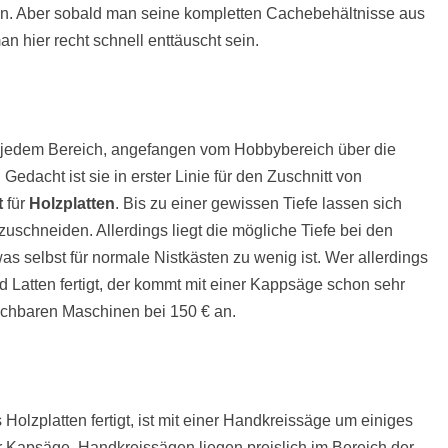
ein. Aber sobald man seine kompletten Cachebehältnisse aus
an hier recht schnell enttäuscht sein.
n jedem Bereich, angefangen vom Hobbybereich über die
Gedacht ist sie in erster Linie für den Zuschnitt von
t
für
Holzplatten
. Bis zu einer gewissen Tiefe lassen sich
zuschneiden. Allerdings liegt die mögliche Tiefe bei den
was selbst für normale Nistkästen zu wenig ist. Wer allerdings
d Latten fertigt, der kommt mit einer Kappsäge schon sehr
auchbaren Maschinen bei 150 € an.
 Holzplatten fertigt, ist mit einer Handkreissäge um einiges
er Kapsäge. Handkreissägen liegen preislich im Bereich der