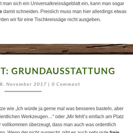
t man sich ein Universalkreissägeblatt ein, kann man sogar
e
damit schneiden. Preislich muss man hier allerdings etwas
den wir für eine Tischkreissäge nicht ausgeben.
DIE
TT: GRUNDAUSSTATTUNG
WERKSTATT:
GRUNDAUSSTATTUNG
Comments
8. November 2017
|
0 Comment
ze wie „Ich würde ja gerne mal was besseres basteln, aber
entlichen Werkzeugen…“ oder „Mir fehlt’s einfach am Platz
ir vollkommen überzeugt, dass man auch was ordentlich
n. Wenn der nicht ausreicht, gibt es auch sehr gute
freie