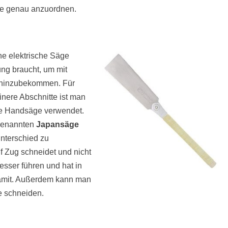
le genau anzuordnen.
ne elektrische Säge
ng braucht, um mit
 hinzubekommen. Für
nere Abschnitte ist man
e Handsäge verwendet.
ogenannten
Japansäge
nterschied zu
f Zug schneidet und nicht
sser führen und hat in
 damit. Außerdem kann man
e schneiden.