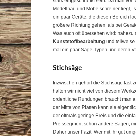
stark eingeschränkt sein. Da man vo
Modellbau und Möbelschreiner liegt, is
ein paar Geräte, die diesen Bereich l
größere Richtung gehen, als bei Gerät
Was auch oft übersehen wird: nahezu a
Kunststoffbearbeitung
und teilweise
mal ein paar Säge-Typen und deren V
Stichsäge
Inzwischen gehört die Stichsäge fast z
halten wir nicht viel von diesem Werkz
ordentliche Rundungen braucht man a
der Mitte von Platten kann sie eigentl
der oftmals geringe Preis und die ein
Preissegment schon andere Sägen, mit
Daher unser Fazit: Wer mit ihr gut um