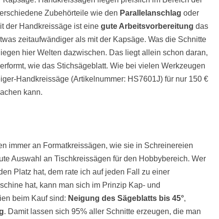
 verschiedene Zubehörteile wie den
Parallelanschlag
oder
t der Handkreissäge ist eine
gute Arbeitsvorbereitung
das
r etwas zeitaufwändiger als mit der Kapsäge. Was die Schnitte
liegen hier Welten dazwischen. Das liegt allein schon daran,
verformt, wie das Stichsägeblatt. Wie bei vielen Werkzeugen
steiger-Handkreissäge (Artikelnummer: HS7601J) für nur 150 €
 machen kann.
en immer an Formatkreissägen, wie sie in Schreinereien
e gute Auswahl an Tischkreissägen für den Hobbybereich. Wer
den Platz hat, dem rate ich auf jeden Fall zu einer
chine hat, kann man sich im Prinzip Kap- und
ien beim Kauf sind:
Neigung des Sägeblatts bis 45°
,
ag
. Damit lassen sich 95% aller Schnitte erzeugen, die man