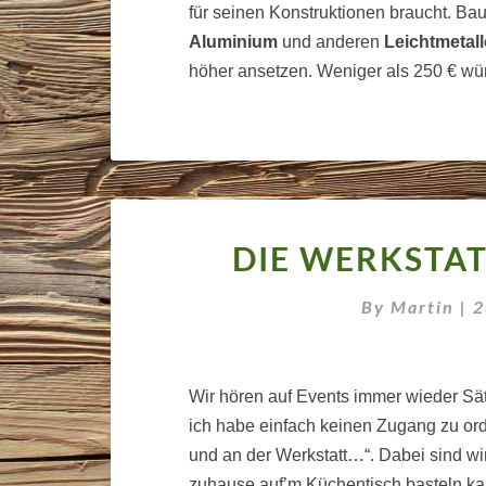
für seinen Konstruktionen braucht. Bau
Aluminium
und anderen
Leichtmetall
höher ansetzen. Weniger als 250 € wür
DIE WERKSTA
By
Martin
|
2
Wir hören auf Events immer wieder Sät
ich habe einfach keinen Zugang zu ord
und an der Werkstatt…“. Dabei sind w
zuhause auf’m Küchentisch basteln kan