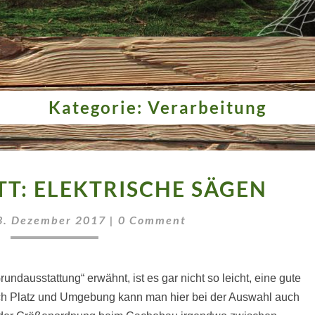
Kategorie:
Verarbeitung
DIE
TT: ELEKTRISCHE SÄGEN
WERKSTATT:
ELEKTRISCHE
Comments
3. Dezember 2017
|
0 Comment
SÄGEN
undausstattung“ erwähnt, ist es gar nicht so leicht, eine gute
ach Platz und Umgebung kann man hier bei der Auswahl auch