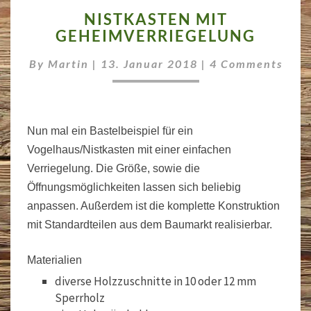
NISTKASTEN
NISTKASTEN MIT
MIT
GEHEIMVERRIEGELUNG
GEHEIMVERRIEGELUNG
Comments
By
Martin
|
13. Januar 2018
|
4 Comments
Nun mal ein Bastelbeispiel für ein
Vogelhaus/Nistkasten mit einer einfachen
Verriegelung. Die Größe, sowie die
Öffnungsmöglichkeiten lassen sich beliebig
anpassen. Außerdem ist die komplette Konstruktion
mit Standardteilen aus dem Baumarkt realisierbar.
Materialien
diverse Holzzuschnitte in 10 oder 12 mm
Sperrholz