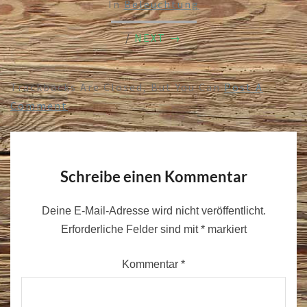
In
Beleuchtung
/
NEXT →
Trackbacks Are Closed, But You Can
Post A
Comment
.
Schreibe einen Kommentar
Deine E-Mail-Adresse wird nicht veröffentlicht.
Erforderliche Felder sind mit
*
markiert
Kommentar
*