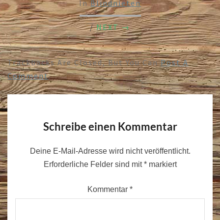
In
Blindnieten
/
NEXT →
Trackbacks Are Closed, But You Can
Post A
Comment
.
Schreibe einen Kommentar
Deine E-Mail-Adresse wird nicht veröffentlicht.
Erforderliche Felder sind mit
*
markiert
Kommentar
*