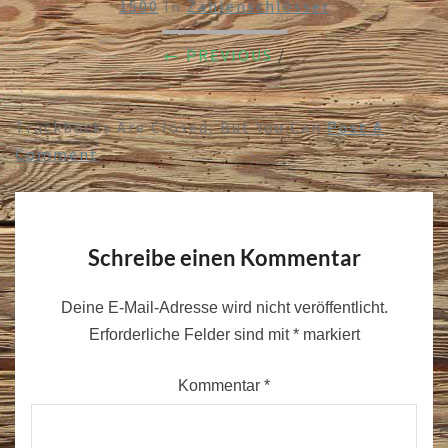
1500
In
Zahlenschlösser
← PREVIOUS
/
Trackbacks Are Closed, But You Can
Post A
Comment
.
Schreibe einen Kommentar
Deine E-Mail-Adresse wird nicht veröffentlicht.
Erforderliche Felder sind mit
*
markiert
Kommentar
*