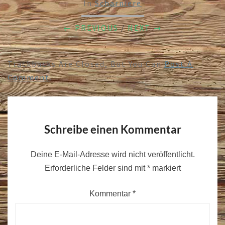
In
Scharniere
← PREVIOUS
/
NEXT →
Trackbacks Are Closed, But You Can
Post A
Comment
.
Schreibe einen Kommentar
Deine E-Mail-Adresse wird nicht veröffentlicht.
Erforderliche Felder sind mit
*
markiert
Kommentar
*