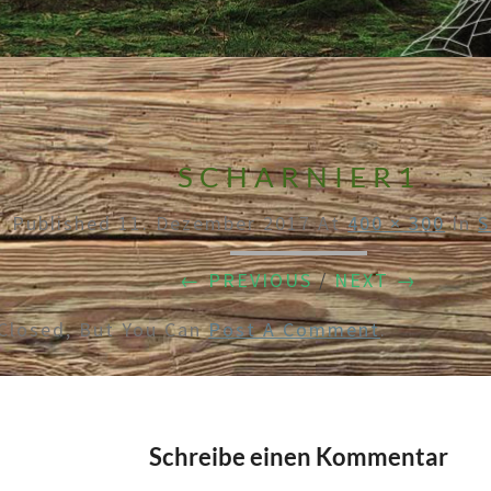
SCHARNIER1
Published
11. Dezember 2017
At
400 × 300
In
S
← PREVIOUS
/
NEXT →
Closed, But You Can
Post A Comment
.
Schreibe einen Kommentar