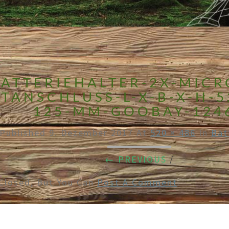
ATTERIEHALTER-2X-MICR
TANSCHLUSS-L-X-B-X-H-5
125-MM-GOOBAY-124
Published
9. Dezember 2017
At
520 × 486
In
Bat
← PREVIOUS
/
Closed, But You Can
Post A Comment
.