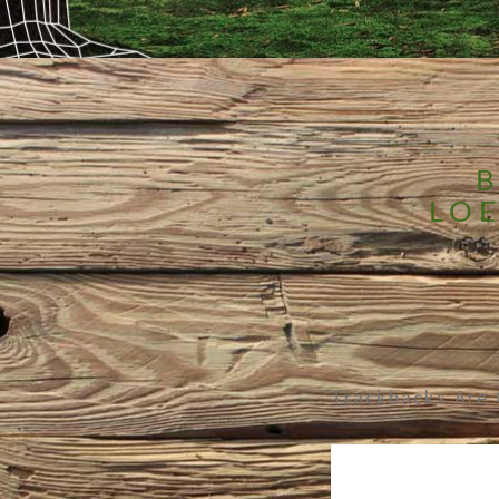
B
LOE
Trackbacks Are 