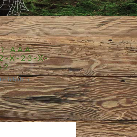
O-AAA-
2-X-23-X-
62
teriehalter