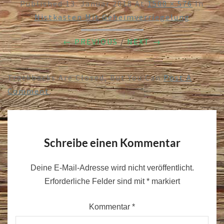
Published
13. Januar 2018
At
1500 × 576
In
Nistkasten Mit Geheimverriegelung
← PREVIOUS
/
NEXT →
Trackbacks Are Closed, But You Can
Post A
Comment
.
Schreibe einen Kommentar
Deine E-Mail-Adresse wird nicht veröffentlicht.
Erforderliche Felder sind mit
*
markiert
Kommentar
*